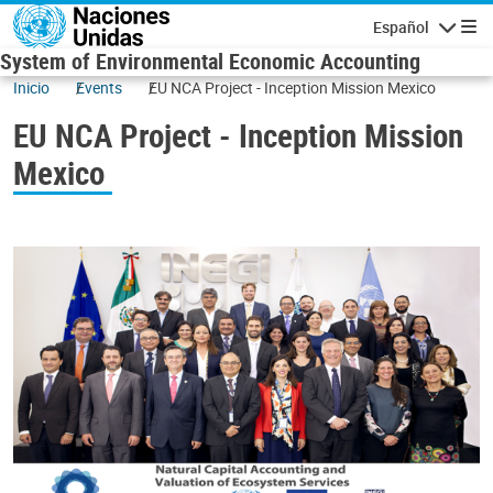
Skip to main content
Español
Navigatio
System of Environmental Economic Accounting
Inicio
Events
EU NCA Project - Inception Mission Mexico
EU NCA Project - Inception Mission
Mexico